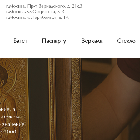
г.Москва, Пр-т Вернадского, д. 21к.3
г.Москва, ул.Острякова, д. 3
г.Москва, ул.Гарибальди, д. 1А
Багет
Паспарту
Зеркала
Стекло
ние, а
поможем
 значение
ее 2000