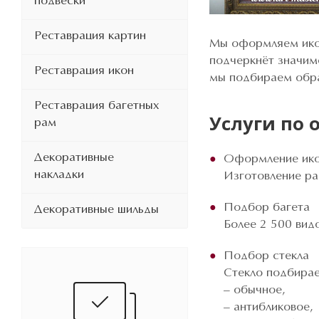
подвески
Реставрация картин
Мы оформляем икон
подчеркнёт значимо
Реставрация икон
мы подбираем обра
Реставрация багетных
Услуги по
рам
Декоративные
Оформление ико
накладки
Изготовление ра
Подбор багета
Декоративные шильды
Более 2 500 вид
Подбор стекла
Стекло подбирает
– обычное,
– антибликовое,