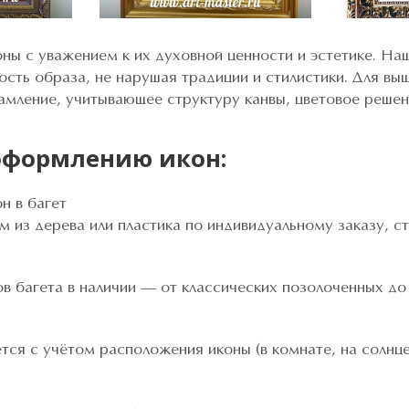
ы с уважением к их духовной ценности и эстетике. На
сть образа, не нарушая традиции и стилистики. Для вы
мление, учитывающее структуру канвы, цветовое решен
 оформлению икон:
н в багет
м из дерева или пластика по индивидуальному заказу, с
ов багета в наличии — от классических позолоченных д
ся с учётом расположения иконы (в комнате, на солнце, 