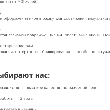
щитой от УФ-лучей).
у
и оформлении икон в рамку для достижения визуальног
н
танавливаем повреждённые или обветшалые иконы. Подр
состаривание рам
вания, потертостей, браширования — особенно актуал
ыбирают нас:
изводство — высокое качество по разумной цене
 работы — 2 года
в багета в наличии