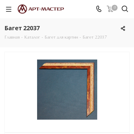
0
Багет 22037
Главная
-
Каталог
-
Багет для картин
-
Багет 22037