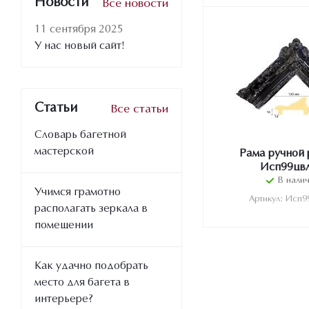
Новости
Все новости
11 сентября 2025
У нас новый сайт!
Статьи
Все статьи
Словарь багетной
мастерской
Рама ручной 
Исп99цв
В нали
Учимся грамотно
Артикул: Исп9
располагать зеркала в
помещении
Как удачно подобрать
место для багета в
интерьере?