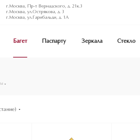
г.Москва, Пр-т Вернадского, д. 21к.3
г.Москва, ул.Острякова, д. 3
г.Москва, ул.Гарибальди, д. 1А
Багет
Паспарту
Зеркала
Стекло
ты
стание)