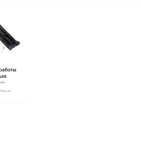
работы
лак
чии
9цвлак