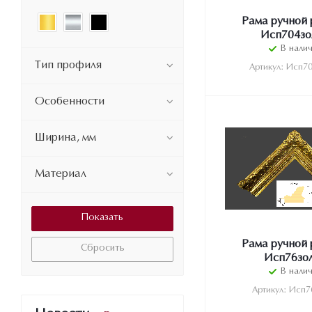
Рама ручной 
Исп704зо
В нали
Тип профиля
Артикул: Исп7
Особенности
Ширина, мм
Материал
Рама ручной 
Сбросить
Исп76зо
В нали
Артикул: Исп7