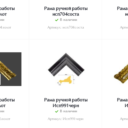
работы
Рама ручной работы
Рама
лот
исп704соста
и
чии
В наличии
04золот
Артикул: исп704соста
Арти
работы
Рама ручной работы
Рама
лот
Исп991черн
И
чии
В наличии
6золот
Артикул: Исп991черн
Арти