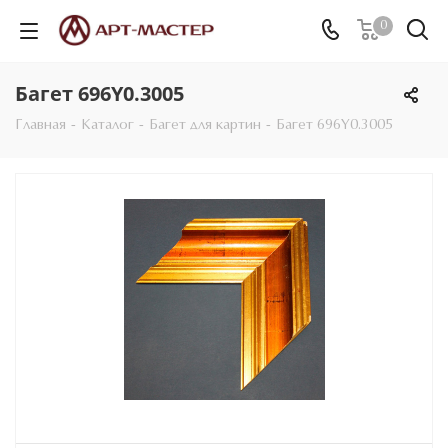
0
Багет 696Y0.3005
Главная
-
Каталог
-
Багет для картин
-
Багет 696Y0.3005