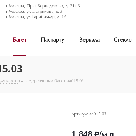
г.Москва, Пр-т Вернадского, д. 21к.3
г.Москва, ул.Острякова, д. 3
г.Москва, ул.Гарибальди, д. 1А
Багет
Паспарту
Зеркала
Стекло
5.03
для картин
-
Деревянный багет aa015.03
Артикул:
aa015.03
1 848
₽
/м.п