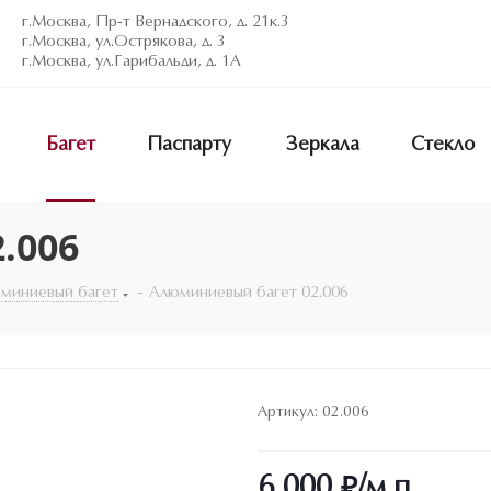
г.Москва, Пр-т Вернадского, д. 21к.3
г.Москва, ул.Острякова, д. 3
г.Москва, ул.Гарибальди, д. 1А
Багет
Паспарту
Зеркала
Стекло
.006
юминиевый багет
-
Алюминиевый багет 02.006
Артикул:
02.006
6 000
₽
/м.п