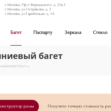
г.Москва, Пр-т Вернадского, д. 21к.3
г.Москва, ул.Острякова, д. 3
г.Москва, ул.Гарибальди, д. 1А
Багет
Паспарту
Зеркала
Стекло
ниевый багет
юминиевый багет
конструктор рамы
Получите точную стоимость ра