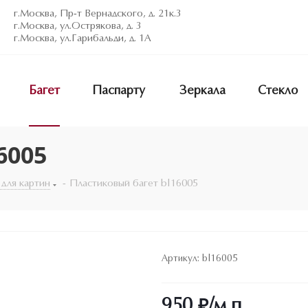
г.Москва, Пр-т Вернадского, д. 21к.3
г.Москва, ул.Острякова, д. 3
г.Москва, ул.Гарибальди, д. 1А
Багет
Паспарту
Зеркала
Стекло
6005
 для картин
-
Пластиковый багет bl16005
Артикул:
bl16005
950
₽
/м.п