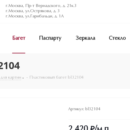
г.Москва, Пр-т Вернадского, д. 21к.3
г.Москва, ул.Острякова, д. 3
г.Москва, ул.Гарибальди, д. 1А
Багет
Паспарту
Зеркала
Стекло
2104
 для картин
-
Пластиковый багет bl32104
Артикул:
bl32104
2 420
₽
/м.п