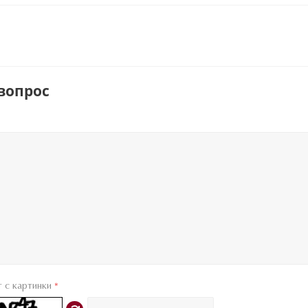
вопрос
т с картинки
*