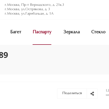
г.Москва, Пр-т Вернадского, д. 21к.3
г.Москва, ул.Острякова, д. 3
г.Москва, ул.Гарибальди, д. 1А
Багет
Паспарту
Зеркала
Стекло
89
Ц
Поделиться
м