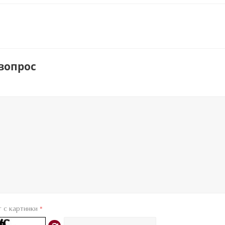
вопрос
т с картинки
*