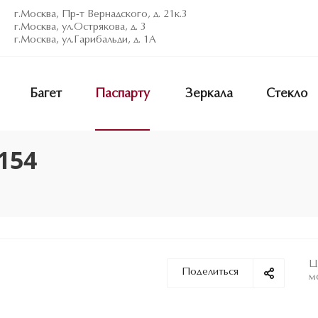
г.Москва, Пр-т Вернадского, д. 21к.3
г.Москва, ул.Острякова, д. 3
г.Москва, ул.Гарибальди, д. 1А
Багет
Паспарту
Зеркала
Стекло
154
Ц
Поделиться
м