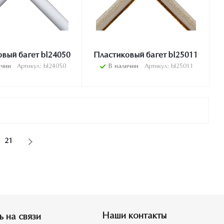
вый багет bl24050
Пластиковый багет bl25011
ичии
Артикул: bl24050
В наличии
Артикул: bl25011
21
Наши контакты
ь на связи