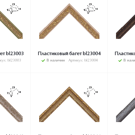
ет bl23003
Пластиковый багет bl23004
Пластико
кул: bl23003
В наличии
Артикул: bl23004
В нал