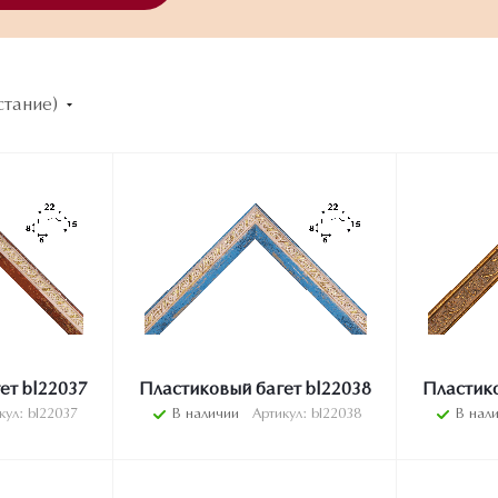
стание)
ет bl22037
Пластиковый багет bl22038
Пластико
кул: bl22037
В наличии
Артикул: bl22038
В нал