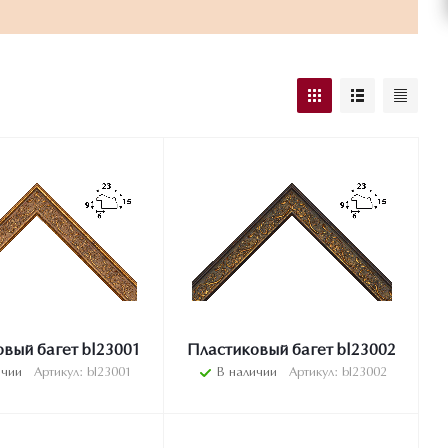
вый багет bl23001
Пластиковый багет bl23002
ичии
Артикул: bl23001
В наличии
Артикул: bl23002