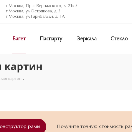
г.Москва, Пр-т Вернадского, д. 21к.3
г.Москва, ул.Острякова, д. 3
г.Москва, ул.Гарибальди, д. 1А
Багет
Паспарту
Зеркала
Стекло
я картин
 для картин
конструктор рамы
Получите точную стоимость ра