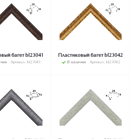
вый багет bl23041
Пластиковый багет bl23042
ичии
Артикул: bl23041
В наличии
Артикул: bl23042