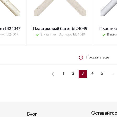
ет bl24047
Пластиковый багет bl24049
Пластико
кул: bl24047
В наличии
Артикул: bl24049
В нал
Показать еще
1
2
3
4
5
Оставайтес
Блог